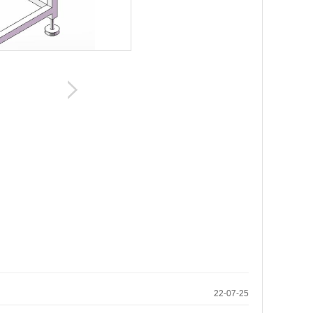
22-07-25