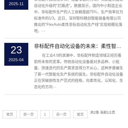
2025-11
自动化升级的"拦路虎"。数据显示，国内中小制造企业
中，非标配件生产的人工依赖度超75%，生产效率仅为
标准件的1/3。近日，深圳智科精创智能装备有限公司
推出的"FlexAuto柔性非标自动化生产线"实现规模化落
地，···
非标配件自动化设备的未来：柔性智能重构制造边界
23
在工业4.0的浪潮中，非标配件制造领域正经历着
2025-04
前所未有的变革。传统自动化设备面对多品种、小批
量、快速迭代的生产需求显得力不从心，这种矛盾催生
了新一代智能化生产系统的诞生。非标配件自动化设备
正在突破刚性生产范式的桎梏，向柔性化、认知化、生
态化的方向···
共2条 当前1/1页
首页
前一页
1
后一页
尾页